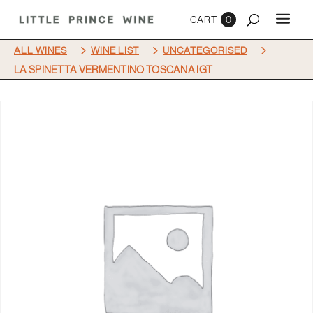
0
5
5
5
ALL WINES
WINE LIST
UNCATEGORISED
LA SPINETTA VERMENTINO TOSCANA IGT