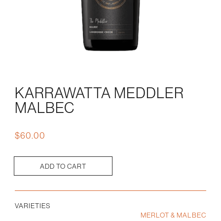
KARRAWATTA MEDDLER
MALBEC
$
60.00
ADD TO CART
Karrawatta
Meddler
Malbec
quantity
VARIETIES
MERLOT & MALBEC