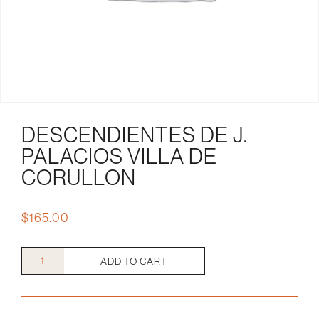
DESCENDIENTES DE J.
PALACIOS VILLA DE
CORULLON
$
165.00
Descendientes
ADD TO CART
de
J.
Palacios