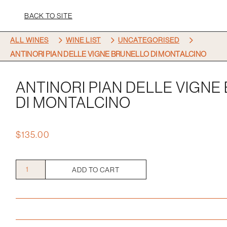
BACK TO SITE
5
5
5
ALL WINES
WINE LIST
UNCATEGORISED
ANTINORI PIAN DELLE VIGNE BRUNELLO DI MONTALCINO
ANTINORI PIAN DELLE VIGNE
DI MONTALCINO
$
135.00
Antinori
ADD TO CART
Pian
Delle
Vigne
Brunello
di